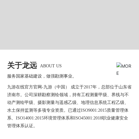
员
工
天
地
人
才
招
关于龙远
ABOUT US
聘
服务国家基础建设，做强勘测事业。
九
九游在线官方官网-九游（中国） 成立于2017年，总部位于山东省
游
济南市。公司深耕勘察测绘领域，持有工程测量甲级、界线与不
在
动产测绘甲级、摄影测量与遥感乙级、地理信息系统工程乙级、
线
水土保持监测等多项专业资质。已通过ISO9001:2015质量管理体
官
系、ISO14001:2015环境管理体系和ISO45001:2018职业健康安全
方
管理体系认证。
官
网-